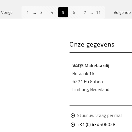
Vorige
1
...
3
4
5
6
7
...
11
Volgende
Onze gegevens
VAQS Makelaardij
Bosrank 16
6271 EG Gulpen
Limburg, Nederland
Stuur uw vraag per mail
+31 (0) 434506028