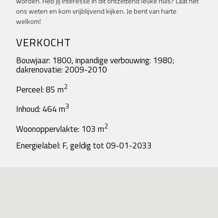
worden. Heb jij interesse in dit ontzettend leuke huis? Laat het
ons weten en kom vrijblijvend kijken. Je bent van harte
welkom!
VERKOCHT
Bouwjaar: 1800, inpandige verbouwing: 1980;
dakrenovatie: 2009-2010
2
Perceel: 85 m
3
Inhoud: 464 m
2
Woonoppervlakte: 103 m
Energielabel: F, geldig tot 09-01-2033