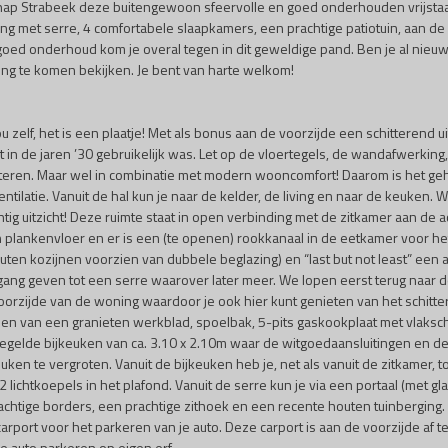
schap Strabeek deze buitengewoon sfeervolle en goed onderhouden vrijst
ving met serre, 4 comfortabele slaapkamers, een prachtige patiotuin, aan 
 goed onderhoud kom je overal tegen in dit geweldige pand. Ben je al nieu
ng te komen bekijken. Je bent van harte welkom!
u zelf, het is een plaatje! Met als bonus aan de voorzijde een schitterend 
 in de jaren ’30 gebruikelijk was. Let op de vloertegels, de wandafwerking,
eren. Maar wel in combinatie met modern wooncomfort! Daarom is het gehee
atie. Vanuit de hal kun je naar de kelder, de living en naar de keuken. Wi
g uitzicht! Deze ruimte staat in open verbinding met de zitkamer aan de ach
 plankenvloer en er is een (te openen) rookkanaal in de eetkamer voor he
uten kozijnen voorzien van dubbele beglazing) en “last but not least” een
gang geven tot een serre waarover later meer. We lopen eerst terug naar 
oorzijde van de woning waardoor je ook hier kunt genieten van het schitter
oorzien van een granieten werkblad, spoelbak, 5-pits gaskookplaat met vl
tegelde bijkeuken van ca. 3.10 x 2.10m waar de witgoedaansluitingen en de 
en te vergroten. Vanuit de bijkeuken heb je, net als vanuit de zitkamer, 
 lichtkoepels in het plafond. Vanuit de serre kun je via een portaal (met
rachtige borders, een prachtige zithoek en een recente houten tuinberging.
ort voor het parkeren van je auto. Deze carport is aan de voorzijde af te
e auto parkeren op eigen erf.