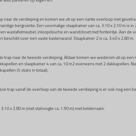
op naar de verdieping en komen we uit op een riante overloop met gevelra
 handige bergruimte. Een voormalige slaapkamer van ca. 3.10 x 2.10 m is 
een wastafelmeubel, inloopdouche en wandcloset met fonteintje. Aan de vo
 en beschikt over een vaste kastenwand. Slaapkamer 2 is ca. 3.40 x 2.80 m.
 trap naar de tweede verdieping. Aldaar komen we wederom uit op een ria
kapellen en slaapkamer 4 van ca. 10 m2 eveneens met 2 dakkapellen. Niet 
ellen (5 stuks in totaal).
sse trap vanaf de overloop van de tweede verdieping is er ook nog een ber
. 3.10 x 2.80 m (met stahoogte ca. 1.90 m) met kelderraam.