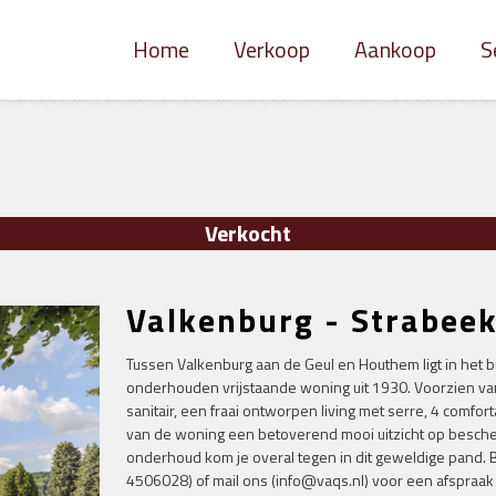
Home
Verkoop
Aankoop
S
Verkocht
Valkenburg - Strabee
Tussen Valkenburg aan de Geul en Houthem ligt in het
onderhouden vrijstaande woning uit 1930. Voorzien v
sanitair, een fraai ontworpen living met serre, 4 comfor
van de woning een betoverend mooi uitzicht op bescher
onderhoud kom je overal tegen in dit geweldige pand. B
4506028) of mail ons (info@vaqs.nl) voor een afspraak