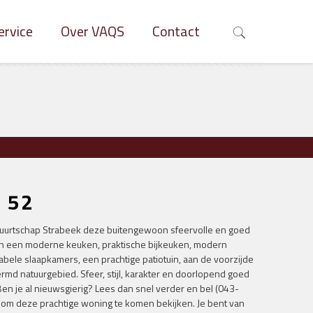
ervice
Over VAQS
Contact
k 52
 buurtschap Strabeek deze buitengewoon sfeervolle en goed
an een moderne keuken, praktische bijkeuken, modern
tabele slaapkamers, een prachtige patiotuin, aan de voorzijde
md natuurgebied. Sfeer, stijl, karakter en doorlopend goed
en je al nieuwsgierig? Lees dan snel verder en bel (043-
 om deze prachtige woning te komen bekijken. Je bent van