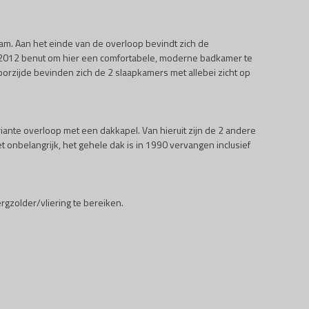
am. Aan het einde van de overloop bevindt zich de
in 2012 benut om hier een comfortabele, moderne badkamer te
orzijde bevinden zich de 2 slaapkamers met allebei zicht op
nte overloop met een dakkapel. Van hieruit zijn de 2 andere
onbelangrijk, het gehele dak is in 1990 vervangen inclusief
gzolder/vliering te bereiken.