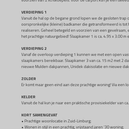
VERDIEPING 1
Vanuit de hal op de begane grond lopen we de gesloten trap 
oorspronkelijke (kleine) badkamer die getransformeerd is tot
realiseren. Geheel betegeld en voorzien van een gevelraam, 
het prachtige natuurgebied! Slaapkamer 1 is ca. 4.95 x 3.00 m
VERDIEPING 2
Vanaf de overloop verdieping 1 kunnen we met een open vaste
slaapkamers bereikbaar. Slaapkamer 3 van ca. 15 m2 met 2 dak
nieuwe Mulden dakpannen, Unidek dakisolatie en nieuwe dakkap
ZOLDER
Er komt maar geen eind aan deze prachtige woning! Via een lo
KELDER
Vanuit de hal kun je naar een praktische provisiekelder van ca
KORT SAMENGEVAT
• Prachtige woonlocatie in Zuid-Limburg;
• Wonen in stijl in een prachtig, vrijstaand jaren ’30 woning;