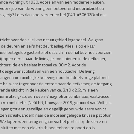
aande woning uit 1930. Voorzien van een moderne keuken,
de voorzijde van de woning een betoverend mooi uitzicht op
wsgierig? Lees dan snel verder en bel (043-4506028) of mail
uitzicht over de vallei van natuurgebied Ingendael. We gaan
 de deuren en zelfs het deurbeslag. Alles is op elkaar
l betegelde gastentoilet dat zich in de hal bevindt, voorzien
j lopen eerst naar de living. Je komt binnen in de eetkamer,
terzijde en beslaat in totaal ca. 38 m2. Voor de
t desgewenst plaatsen van een houtkachel. De living
 aangename ruimtelijke beleving door het deels hoge plafond!
de hal waar tegenover de entree naar de eetkamer, de toegang
ende uitzicht. In de keuken van ca. 3.10 x 2.65m is een
akscherm afzuigkap, een oven-/magnetroncombinatie, vaatwasser
cv-combiketel (Nefit HR, bouwjaar 2019, gehuurd van Volta) is
toegang tot een gezellige en degelijk gebouwde serre van ca.
 glazen schuifwanden) naar de mooi aangelegde knusse patiotuin
 We lopen weer terug en gaan via het portaal bij de serre en
 sluiten met een elektrisch bedienbare rolpoort en is