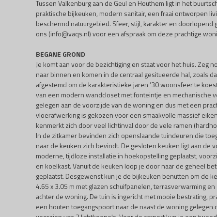
Tussen Valkenburg aan de Geul en Houthem ligt in het buurt
praktische bijkeuken, modern sanitair, een fraai ontworpen li
beschermd natuurgebied. Sfeer, stijl, karakter en doorlopend
ons (info@vaqs.nl) voor een afspraak om deze prachtige woni
BEGANE GROND
Je komt aan voor de bezichtiging en staat voor het huis. Zeg no
naar binnen en komen in de centraal gesitueerde hal, zoals dat
afgestemd om de karakteristieke jaren ’30 woonsfeer te koest
van een modern wandcloset met fonteintje en mechanische ventil
gelegen aan de voorzijde van de woning en dus met een prachti
vloerafwerking is gekozen voor een smaakvolle massief eiken
kenmerkt zich door veel lichtinval door de vele ramen (hardho
In de zitkamer bevinden zich openslaande tuindeuren die toe
naar de keuken zich bevindt. De gesloten keuken ligt aan de v
moderne, tijdloze installatie in hoekopstelling geplaatst, v
en koelkast. Vanuit de keuken loop je door naar de geheel be
geplaatst. Desgewenst kun je de bijkeuken benutten om de keuk
4.65 x 3.05 m met glazen schuifpanelen, terrasverwarming en 2
achter de woning. De tuin is ingericht met mooie bestrating, p
een houten toegangspoort naar de naast de woning gelegen carp
voorzien van 2 lichtkoepels. Voor de carport kun je een tweed